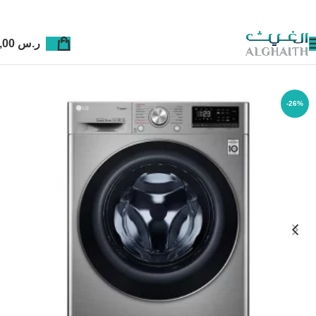
ر.س
0,00
-26%