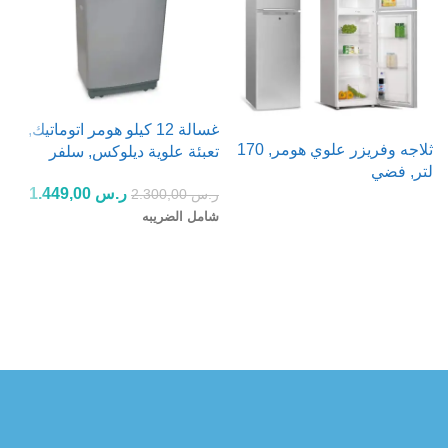
غسالة 12 كيلو هومر اتوماتيك,
ثلاجه وفريزر علوي هومر, 170
تعبئة علوية ديلوكس, سلفر
لتر, فضي
ت
ر.س
1.449,00
ر.س
2.300,00
ر
شامل الضريبه
قراءة المزيد
ش
إضافة إلى السلة