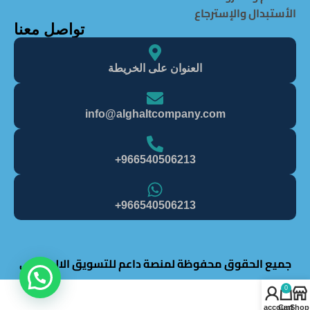
الأستبدال والإسترجاع
تواصل معنا
العنوان على الخريطة
info@alghaItcompany.com
966540506213+
966540506213+
جميع الحقوق محفوظة لمنصة داعم للتسويق الالكتروني
0
My account
Cart
Shop