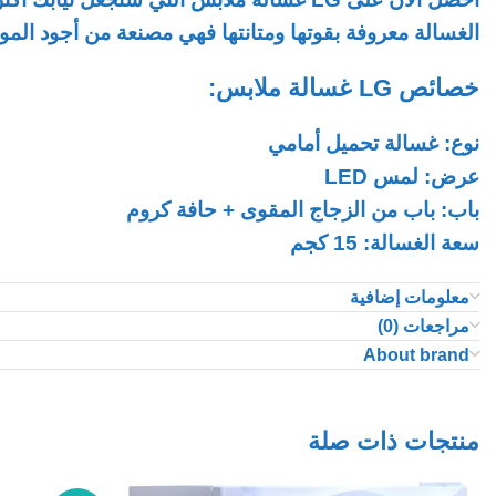
الغسالة معروفة بقوتها ومتانتها فهي مصنعة من أجود المو
خصائص LG غسالة ملابس:
نوع: غسالة تحميل أمامي
عرض: لمس LED
باب: باب من الزجاج المقوى + حافة كروم
سعة الغسالة: 15 كجم
محرك: ™AIDD‎ (دفع مباشر بالذكاء الاصطناعي) 6 حركات
معلومات إضافية
عاكس
مراجعات (0)
وظيفة إضافة ملابس
About brand
بخار
سرعة العصر: 1100 لفة في الدقيقة
منتجات ذات صلة
ثنائي هرتز (50/60 هرتز)
التشخيص الذكي