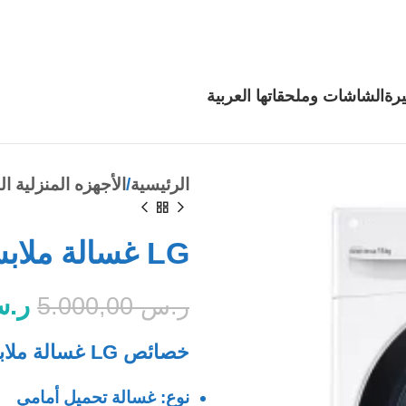
رة
الشاشات وملحقاتها
العربية
الرئيسية
الأجهزه المنزلية ال
LG غسالة ملابس, 15 كيلو, أبيض
ر.
ر.س
5.000,00
خصائص LG غسالة ملابس:
نوع: غسالة تحميل أمامي