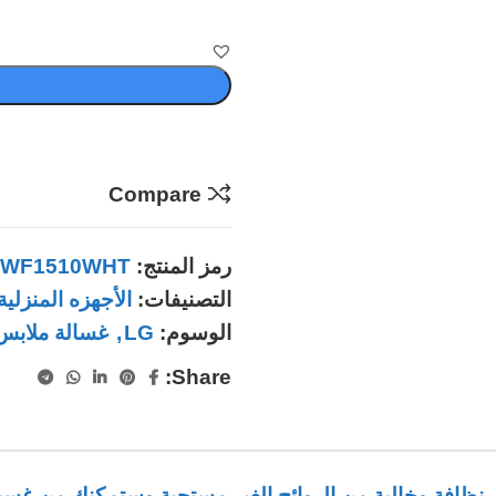
Compare
رمز المنتج:
WF1510WHT
التصنيفات:
الأجهزه المنزلية
الوسوم:
LG
,
غسالة ملابس
Share:
عل ثيابك أكثر نظافة وخالية من الروائح الغير مستحبة وستمكنك