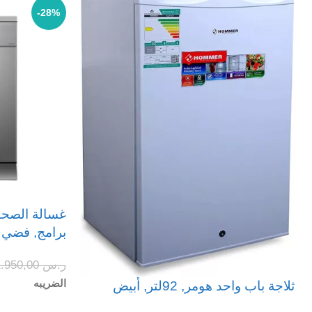
ThinQ (واي فاي) : نعم
-28%
المنشأ: الصين
برامج, فضي
ر.س
1.950,00
الضريبه
ثلاجة باب واحد هومر, 92لتر, أبيض
إضافة إلى السل