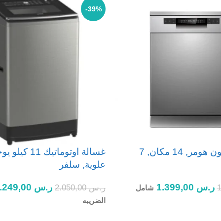
-39%
غسالة الصحون هومر, 14 مكان, 7
غسالة اوتوماتيك 1
علوية, سلفر
ر.س
1.399,00
ر.س
1.249,00
ر.س
2.050,00
شامل
الضريبه
ة
إضافة إلى السلة