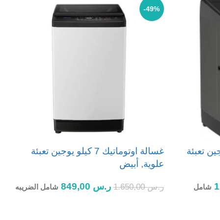
-49%
1 كيلو يوجين تعبئة
غسالة اوتوماتيك 7 كيلو يوجين تعبئة
علوية, أبيض
ر.س
849,00
ر.س
1.650,00
شامل
شامل الضريبه
غ
إضافة إلى السلة
ر