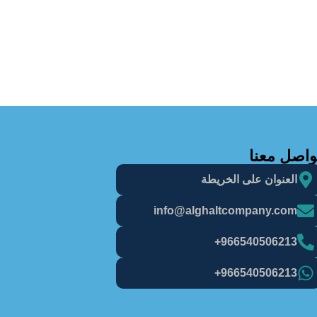
واصل معنا
العنوان على الخريطة
info@alghaItcompany.com
966540506213+
966540506213+