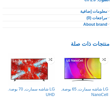
معلومات إضافية
مراجعات (0)
About brand
منتجات ذات صلة
LG شاشه سمارت, 65 بوصة,
LG شاشه سمارت, 70 بوصة,
UHD
NanoCell
K
قراءة المزيد
قراءة المزيد
ر