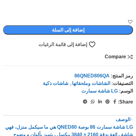
إضافة إلى السلة
إضافة إلى قائمة الرغبات
Compare
رمز المنتج:
86QNED806QA
التصنيفات:
الشاشات وملحقاتها
,
شاشات ذكية
الوسم:
LG شاشة سمارت
Share:
الوصف
LG شاشة سمارت 86 بوصة QNED80 هي ما سيكمل منزل، فهي
شاشة رائعة بدقة 2160 × 3840 بيكسل ، يتميز بألوان و وضوح