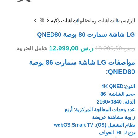
الرئيسية
الشاشات وملحقاتها
شاشات ذكية
LG شاشة سمارت 86 بوصة QNED80
ر.س
12.999,00
ر.س
18.000,00
شامل الضريبه
مواصفات LG شاشة سمارت 86 بوصة
QNED80:
النوع:4K QNED
حجم الشاشة: 86
الدقة: 3840×2160
عدد وحدات المعالجة المركزية: أربع
زاوية مشاهدة عريضة
نظام التشغيل (OS): webOS Smart TV
نوع BLU: الحواف