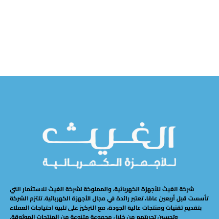
ش
شركة الغيث للأجهزة الكهربائية، والمملوكة لشركة الغيث للاستثمار التي
تأسست قبل أربعين عامًا، تعتبر رائدة في مجال الأجهزة الكهربائية. تلتزم الشركة
بتقديم تقنيات ومنتجات عالية الجودة، مع التركيز على تلبية احتياجات العملاء
وتحسين تجربتهم من خلال مجموعة متنوعة من المنتجات الموثوقة.