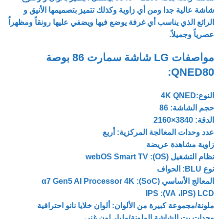
شاشة عالية جدا ومن أي زاوية وكذلك تتميز بتصميمها الأنيق و
الرائع الذي يناسب أي غرفة يوضع فيها ويضفي عليها رونقاً ومظهراُ
عصرياً وجميلاً.
مواصفات LG شاشة سمارت 86 بوصة
QNED80:
النوع:4K QNED
حجم الشاشة: 86
الدقة: 3840×2160
عدد وحدات المعالجة المركزية: أربع
زاوية مشاهدة عريضة
نظام التشغيل (OS): webOS Smart TV
نوع BLU: الحواف
المعالج الأساسي (SoC): α7 Gen5 AI Processor 4K
LCD‏ (IPS‏، VA): IPS
ملونة/مجموعة كبيرة من الألوان: ألوان خلايا نانو احترافية
وحدات بت الشاشة الملونة/مليار لون غني