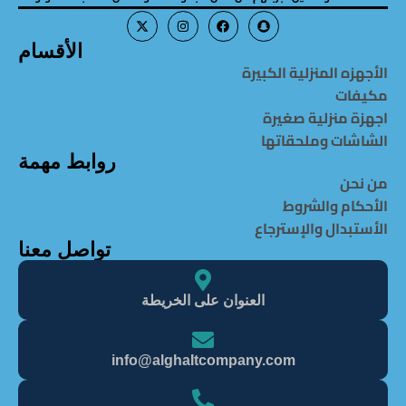
الأقسام
الأجهزه المنزلية الكبيرة
مكيفات
اجهزة منزلية صغيرة
الشاشات وملحقاتها
روابط مهمة
من نحن
الأحكام والشروط
الأستبدال والإسترجاع
تواصل معنا
العنوان على الخريطة
info@alghaItcompany.com