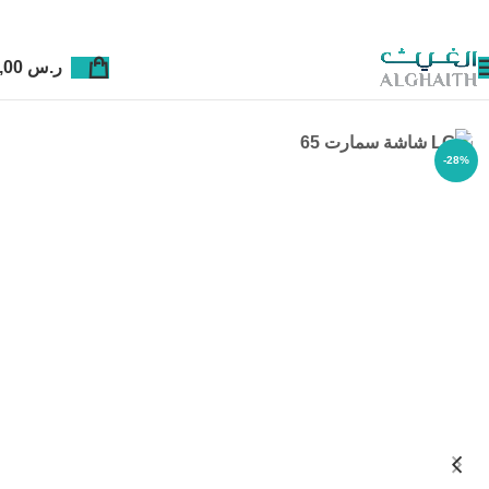
ر.س
0,00
-28%