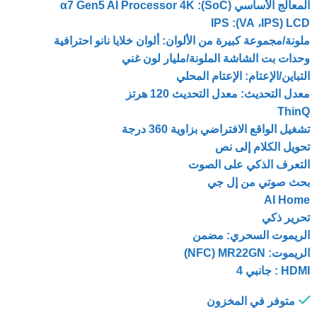
المعالج الأساسي (SoC): α7 Gen5 AI Processor 4K
LCD‏ (IPS‏، VA): IPS
ملونة/مجموعة كبيرة من الألوان: ألوان خلايا نانو احترافية
وحدات بت الشاشة الملونة/مليار لون غني
التباين/الإعتام: الإعتام المحلي
معدل التحديث: معدل التحديث 120 هرتز
ThinQ
تشغيل الواقع الافتراضي بزاوية 360 درجة
تحويل الكلام إلى نص
التعرف الذكي على الصوت
بحث صوتي من إل جي
AI Home
تحرير ذكي
الريموت السحري: مضمن
الريموت: MR22GN‏ (NFC)
HDMI : جانبي 4
متوفر في المخزون