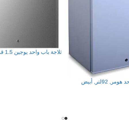
ثلاجة باب واحد يوجين 1.5 قدم, فضي
قراءة المزيد
ر, 92لتر, أبيض