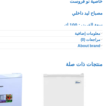
خاصية نو فروست
مصباح ليد داخلي
سعة الفريزر: 100 لتر
معلومات إضافية
تدفق هواء متعدد
مراجعات (0)
About brand
طعام طازج دائما
منتجات ذات صلة