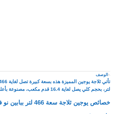
الوصف
لتر، بحجم كلي يصل لغاية 16.4 قدم مكعب، مصنوعة بأعلى المواد جودة و بأداء طاقة مذهل ستحصل داما على طعامك طازج مع ثلاجة يوجين المميزة.
خصائص يوجين ثلاجة سعة 466 لتر ببابين نو فروست، ابيض :