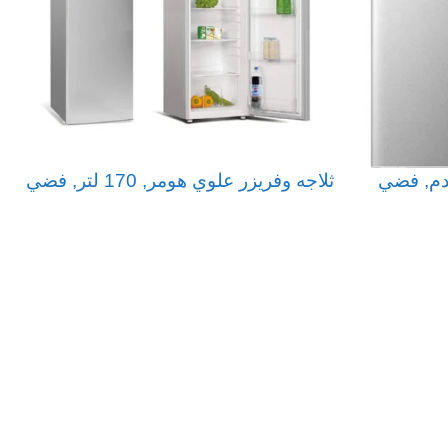
ثلاجه وفريزر علوي هومر, 170 لتر, فضي
د
قراءة المزيد
ر
ا