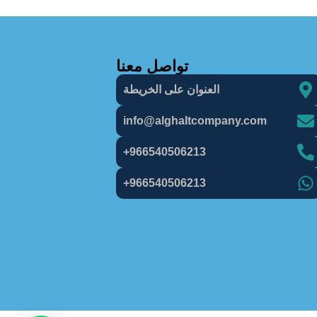
تواصل معنا
العنوان على الخريطة
info@alghaItcompany.com
966540506213+
966540506213+