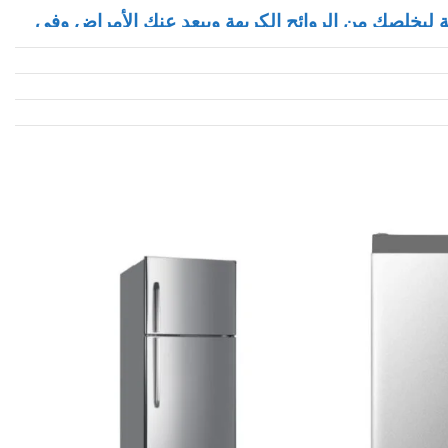
بة ليخلصك من الروائح الكريهة ويبعد عنك الأمراض وفي
ا يمنحك جو منعش ومثالي في اسرع وقت
وبنفس الاعدادات الموجودة قبل انقطاع التيار مما