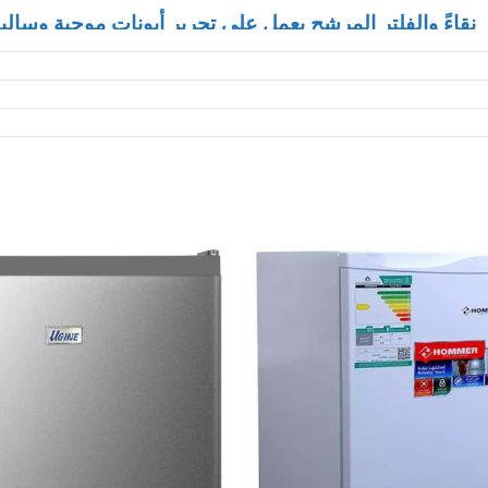
ر نقاءً والفلتر المرشح يعمل على تحرير أيونات موجبة وسال
أربعة إتجاهات في أنحاء الغرفة لتبريدها بسرعة فائقة مم
عمل علي اعادة تشغيل المكيف بشكل تلقائي عند عودة التيار 