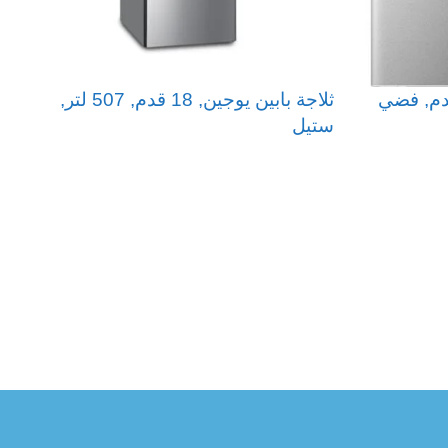
ثلاجة بابين يوجين, 18 قدم, 507 لتر,
ستيل
د
ر
قراءة المزيد
ا