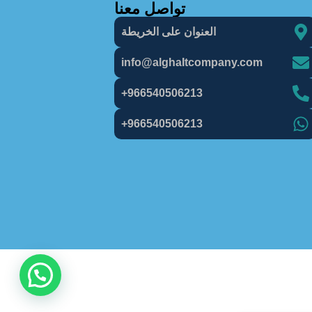
تواصل معنا
العنوان على الخريطة
info@alghaItcompany.com
966540506213+
966540506213+