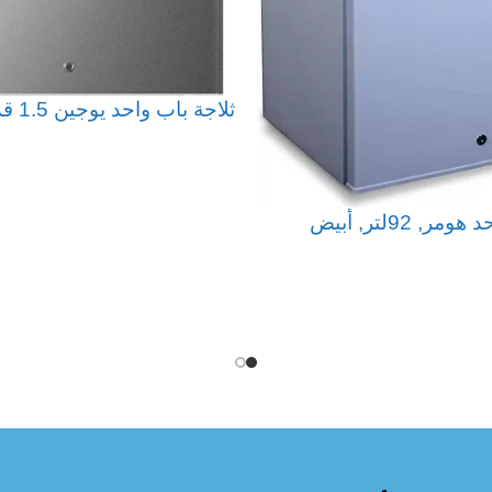
ثلاجة باب واحد يوجين 1.5 قدم, فضي
قراءة المزيد
ر, 92لتر, أبيض