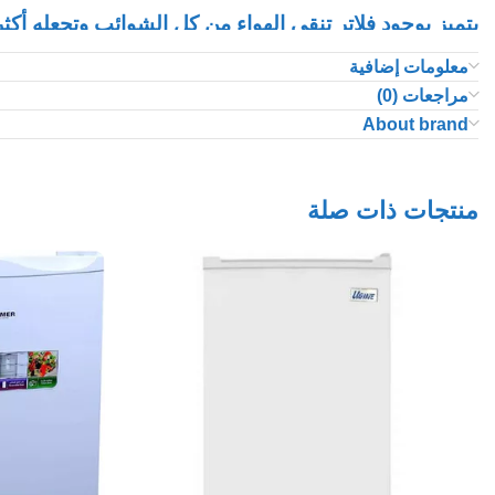
يتميز بوجود فلاتر تنقي الهواء من كل الشوائب وتجعله أكث
الوقت نفسه يصدر أيونات سالبة لضمان بيئة صحية وآمنه
معلومات إضافية
مراجعات (0)
توزيع الهواء​ :
About brand
الضاغط الروتاري في المكيف يعمل على توزيع الهواء في 
منتجات ذات صلة
نظام إعادة التشغيل التلقائي :
يتمتع المكيف بوجود نظام إعادة التشغيل التلقائي الذي ي
يوفر لك الراحة
مواصفات ميديا مكيف سبليت سعة التبريد 18.100 وحدة تدفئة 5.1 كيلو واط :
اللون أبيض
النوع سبليت