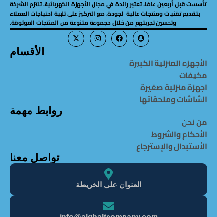
تأسست قبل أربعين عامًا، تعتبر رائدة في مجال الأجهزة الكهربائية. تلتزم الشركة
بتقديم تقنيات ومنتجات عالية الجودة، مع التركيز على تلبية احتياجات العملاء
وتحسين تجربتهم من خلال مجموعة متنوعة من المنتجات الموثوقة.
الأقسام
الأجهزه المنزلية الكبيرة
مكيفات
اجهزة منزلية صغيرة
الشاشات وملحقاتها
روابط مهمة
من نحن
الأحكام والشروط
الأستبدال والإسترجاع
تواصل معنا
العنوان على الخريطة
info@alghaItcompany.com