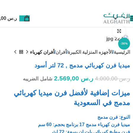
ر.س
0,00
Click to enlarge
-36%
الرئيسية
الأجهزه المنزلية الكبيرة
أفران
أفران كهرباء
ميديا فرن كهربائي مدمج , 72 لتر أسود
ر.س
2.569,00
ر.س
4.000,00
شامل الضريبه
ميزات إضافية لأفضل فرن ميديا كهربائي
مدمج في السعودية
النوع: فرن مدمج
ميديا فرن كهرباء مدمج 17 برنامج ب
حجم: 60 سم
فرن مطبخ كهربائي بلت ان ب
سعة: 72 ليتر