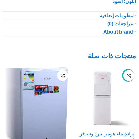
اللون: أسود
معلومات إضافية
مراجعات (0)
About brand
منتجات ذات صلة
-27%
برادة ماء هومر, بارد وساخن,