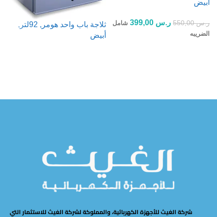
ابيض
لتر
ر.س
399,00
ر.س
550,00
شامل
ثلاجة باب واحد هومر, 92لتر,
الضريبه
أبيض
إضافة إلى السلة
قراءة المزيد
شركة الغيث للأجهزة الكهربائية، والمملوكة لشركة الغيث للاستثمار التي