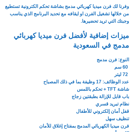
وفرنا لك
فرن ميديا كهربائي مدمج ب
شاشة تحكم الكترونية تستطيع
من خلالها تشغيل الفرن او ايقافه مع تحديد البرنامج الذي يناسب
وجبتك التي تريد تحضيرها.
ميزات إضافية لأفضل فرن ميديا كهربائي
مدمج في السعودية
النوع: فرن مدمج
60 سم
72 ليتر
عدد الوظائف: 17 وظيفة بما في ذلك المصباح
شاشة TFT + تحكم باللمس
باب قابل للإزالة بطبقتين زجاج
نظام تبريد قسري
قفل أمان إلكتروني للأطفال
تنظيف سهل
فرن ميديا الكهربائي المدمج بمفتاح إغلاق للأمان