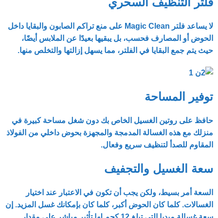
فلتر التنظيف السحري
لا يساعد فلتر Magic Clean على منع تراكم الصابون والبقايا داخل
الحوض أو المصارف فحسب، بل يبقيها بعيدًا عن الملابس أيضًا،
حيث يتم جمع البقايا في الفلتر، مما يسهل إزالتها والتخلص منها.
توفير المساحة
حافظ على روتين الغسيل الخاص بك دون شغل مساحة كبيرة في
منزلك مع هذه الغسالة المدمجة والمجهزة بحوض داخلي من الفولاذ
المقاوم للصدأ لتنظيف سريع وفعال.
سعة الغسيل والتجفيف
السعة أمر بسيط، ولكن يجب أن تكون في الاعتبار عند اختيار
الغسالات. كلما كان الحوض أكبر، كلما كان بإمكانك غسل المزيد. إن
سعة غسالة ميديا ​​التي تبلغ 12 كجم لها تأثير مباشر على مقدار