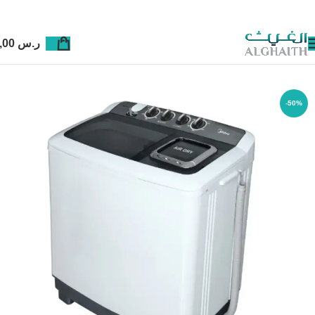
ر.س
0,00
-50%