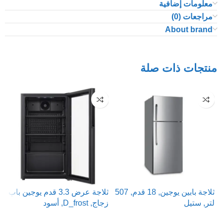
معلومات إضافية
مراجعات (0)
About brand
منتجات ذات صلة
ثلاجة بابين يوجين, 18 قدم, 507
ثلاجة عرض 3.3 قدم يوجين باب
لتر, ستيل
زجاج, D_frost, أسود
ت