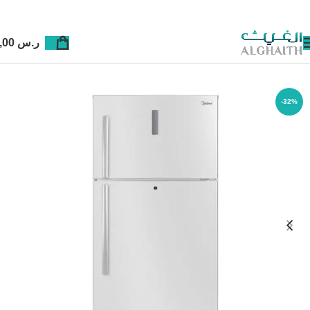
ر.س
0,00
-32%