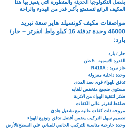
بفضل التكنولوجيا الحديثة والمتطورة التي يتميز بها هذا
المكيف الرائع لتستمتع بأكبر قدر من الهدوء والراحة
مواصفات مكيف كونسيلد هاير سعة تبريد
46000 وحدة تدفئة 16 كيلو واط انفرتر – حار/
بارد:
حار
/
بارد
القدره الاسميه : 5 طن
غاز تبريد : R410A
وحدة داخلية معزولة
تدفق للهواء قوى بعيد المدى
مستوى ضجيج منخفض للغايه
فلاتر لتنقية الهواء من الاتربة
ضاغط انفرتر عالى الكفاءه
مروحة ذات كفاءة عالية مع تشغيل هادئ
تصميم سهل التركيب يضمن أفضل تدفق وتوزيع للهواء
وحدة خارجية مناسبة للتركيب الجانبي للمباني علي السطح/الأرض