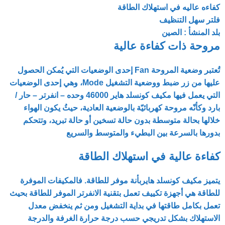
كفاءه عاليه في استهلاك الطاقة
فلتر سهل التنظيف
بلد المنشأ : الصين
مروحة ذات كفاءة عالية
تُعتبر وضعية المروحة Fan إحدى الوضعيات التي يُمكن الحصول
عليها من زر ضبط ووضعية التشغيل Mode، وهي إحدى الوضعيات
التي يعمل فيها مكيف كونسلد هاير 46000 وحده – انفرتر – حار /
بارد وكأنّه مروحة كهربائيّة بالوضعية العادية، حيثُ يكون الهواء
خلالها بحالة متوسطة بدون حالة تسخين أو حالة تبريد، وتتحكم
بدورها بالسرعة بين البطيء والمتوسط والسريع
كفاءة عالية في استهلاك الطاقة
يتميز مكيف كونسلد هايربأنة موفر للطاقة. فالمكيفات الموفرة
للطاقة هي أجهزة تكييف تعمل بتقنية الانفرتر الموفر للطاقة بحيث
تعمل بكامل طاقتها في بداية التشغيل ومن ثم ينخفض معدل
الاستهلاك بشكل تدريجي حسب درجة حرارة الغرفة والدرجة