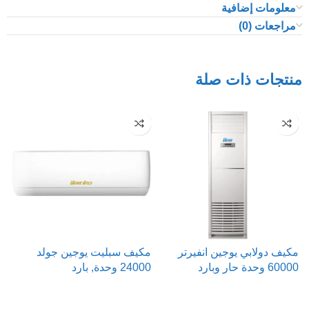
معلومات إضافية
مراجعات (0)
منتجات ذات صلة
مكيف دولابي يوجين انفيرتر
مكيف سبليت يوجين جولد
م
60000 وحدة حار وبارد
24000 وحدة, بارد
00
قراءة المزيد
قراءة المزيد