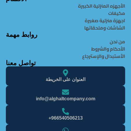
الأجهزه المنزلية الكبيرة
مكيفات
اجهزة منزلية صغيرة
الشاشات وملحقاتها
روابط مهمة
من نحن
الأحكام والشروط
الأستبدال والإسترجاع
تواصل معنا
العنوان على الخريطة
info@alghaItcompany.com
966540506213+