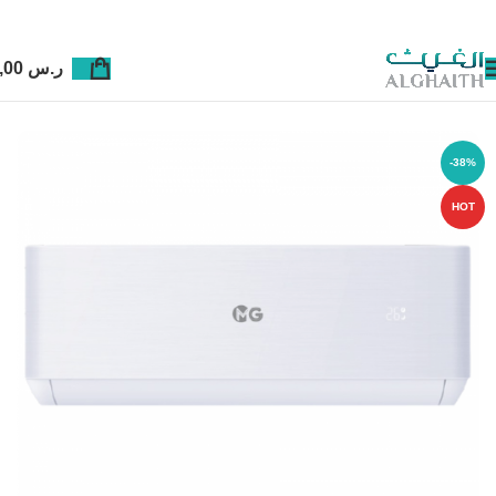
ر.س
0,00
-38%
HOT