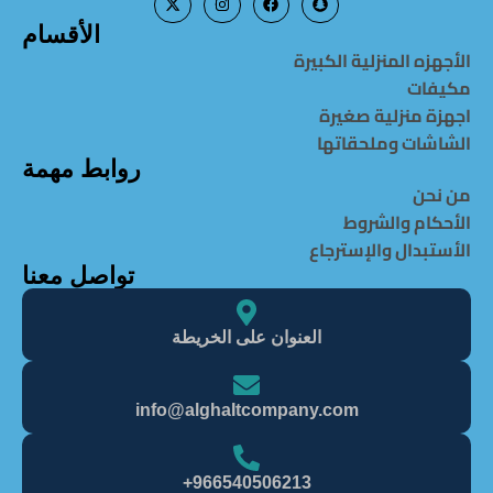
الأقسام
الأجهزه المنزلية الكبيرة
مكيفات
اجهزة منزلية صغيرة
الشاشات وملحقاتها
روابط مهمة
من نحن
الأحكام والشروط
الأستبدال والإسترجاع
تواصل معنا
العنوان على الخريطة
info@alghaItcompany.com
966540506213+