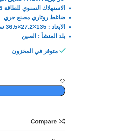
الاستهلاك السنوي للطاقة 7255 كيلو وات
ضاغط روتاري مصنع جري
الابعاد : 135×27.2×36.5 سم
بلد المنشأ : الصين
متوفر في المخزون
Compare