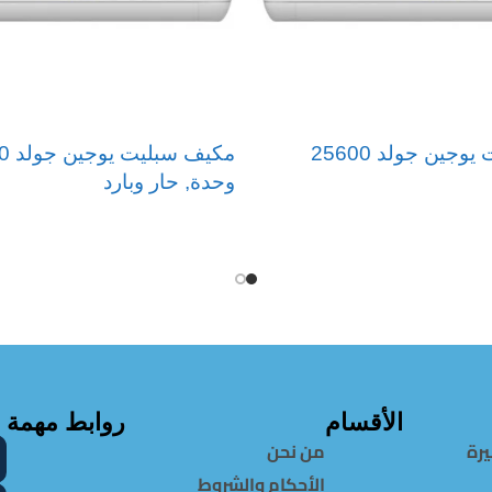
مكيف سبليت يوجين جولد 25600
مكيف 
وحدة, حار وبارد
قراءة المزيد
الأقسام
روابط مهمة
يرة
من نحن
الأحكام والشروط