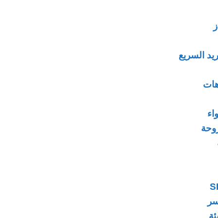
ز
اء
وحة
سر