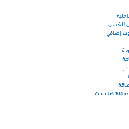
خلية
ابل للغسل
وت إضافي
وحة
سر
طاقة