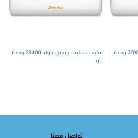
مكيف سبليت يوجين جولد 27000 وحدة,
مكيف سبليت يوجين جولد 28400 وحدة,
بارد
ب
قراءة المزيد
تواصل معنا