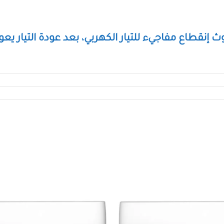
ث إنقطاع مفاجيء للتيار الكهربي، بعد عودة التيار ي
ر واي فاي حيث يمكنك تشغيل وغلق الجهاز وكذلك ضب
ال إنعدام الضوضاء حيث أن التصميم العصري للضاغط