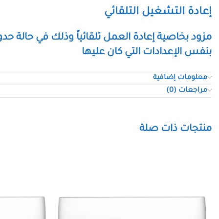
إعادة التشغيل التلقائي
مزود بخاصية إعادة العمل تلقائياً وذلك في حالة حدو
بنفس الإعدادات التي كان عليها
معلومات إضافية
مراجعات (0)
مزود بواي فاي
يتيح لك خاصية الإتصال عب
منتجات ذات صلة
بالواي فاي
هدوء تام – ضوضاء أقل
يوفر لك مكيف يوجين الهدوء التام والراحة من خل