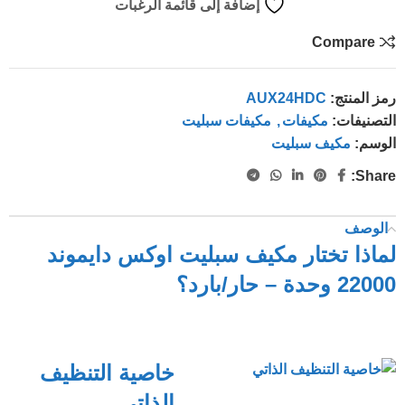
إضافة إلى قائمة الرغبات
Compare
رمز المنتج:
AUX24HDC
التصنيفات:
مكيفات
,
مكيفات سبليت
الوسم:
مكيف سبليت
Share:
الوصف
لماذا تختار مكيف سبليت اوكس دايموند
22000 وحدة – حار/بارد؟
خاصية التنظيف
الذاتي