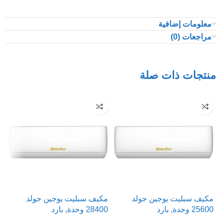
معلومات إضافية
مراجعات (0)
منتجات ذات صلة
مكيف سبليت يوجين جولد
مكيف سبليت يوجين جولد
م
25600 وحدة, بارد
28400 وحدة, بارد
00