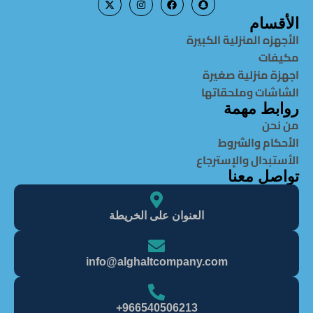
الأقسام
الأجهزه المنزلية الكبيرة
مكيفات
اجهزة منزلية صغيرة
الشاشات وملحقاتها
روابط مهمة
من نحن
الأحكام والشروط
الأستبدال والإسترجاع
تواصل معنا
العنوان على الخريطة
info@alghaItcompany.com
966540506213+