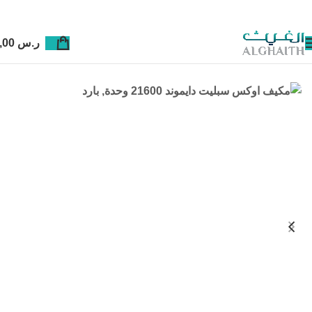
ر.س
0,00