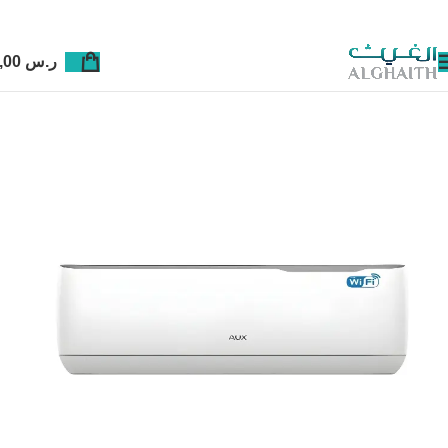
ر.س
0,00