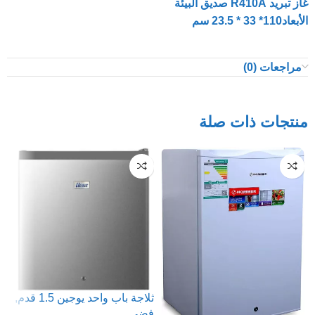
غاز تبريد R410A صديق البيئة
الأبعاد110* 33 * 23.5 سم
مراجعات (0)
منتجات ذات صلة
ثلاجة باب واحد يوجين 1.5 قدم,
فضي
st