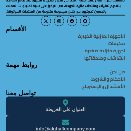
تأسست قبل أربعين عامًا، تعتبر رائدة في مجال الأجهزة الكهربائية. تلتزم الشركة
بتقديم تقنيات ومنتجات عالية الجودة، مع التركيز على تلبية احتياجات العملاء
وتحسين تجربتهم من خلال مجموعة متنوعة من المنتجات الموثوقة.
الأقسام
الأجهزه المنزلية الكبيرة
مكيفات
اجهزة منزلية صغيرة
الشاشات وملحقاتها
روابط مهمة
من نحن
الأحكام والشروط
الأستبدال والإسترجاع
تواصل معنا
العنوان على الخريطة
info@alghaItcompany.com