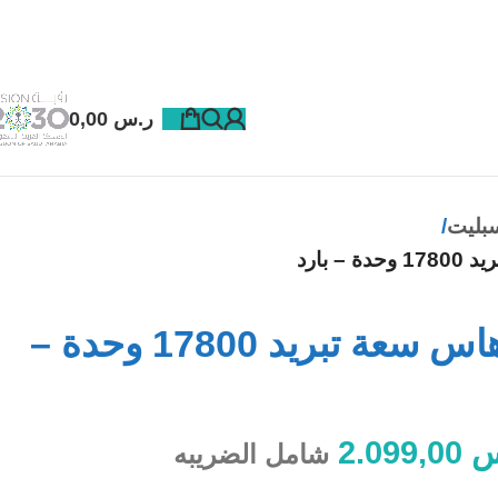
ر.س
0,00
بليت
 بارد
مكيف اسبليت هاس سعة تبريد 17800 وحدة –
س
2.099,00
شامل الضريبه