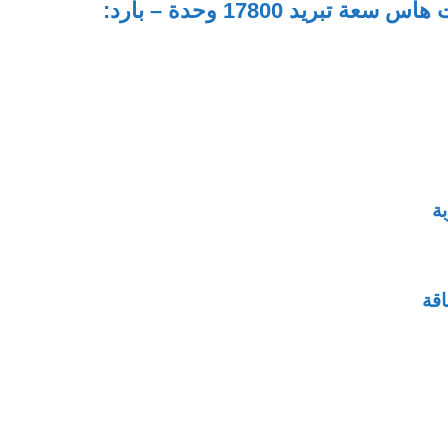
ريد 17800 وحدة – بارد:
بة
قة