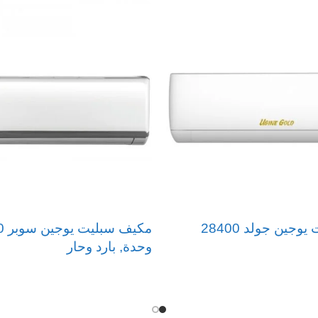
 القدرة الفائقة على مقاومة التآكل والصدأ والعومل الخا
وء حيث يعمل بكفاءة مع ضجيج شبه منعدم وبالتالي يمكنك
ع
تمارا
مكيف سبليت يوجين جولد 28400
مكي
وحدة, بارد وحار
قراءة المزيد