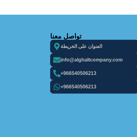
تواصل معنا
العنوان على الخريطة
info@alghaItcompany.com
966540506213+
966540506213+