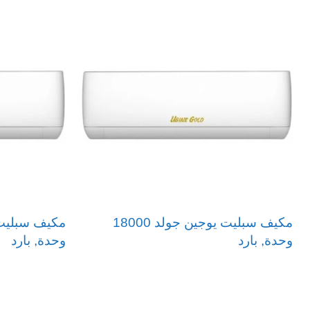
تصميم سهل الصيانة
هيكل مقاوم للعوامل الجوية
الهيكل الخارجي للمكيف مصنع من أفضل وأجود المعادن ذات
عوامل جوية متغيرة
مستوى ضجيج منخفض
بفضل تصميم الضاغط من نوع روتاري يمنحك الراحة والهد
متوفر الان بالتقسيط بأقل الأسعار من الغيث وبالتعاون م
مكيف سبليت يوجين جولد 18000
وحدة, بارد
وحدة, بارد
شاهد العديد من العروض والمنتجات المميزه من
الغيث
قراءة المزيد
قراءة المزيد