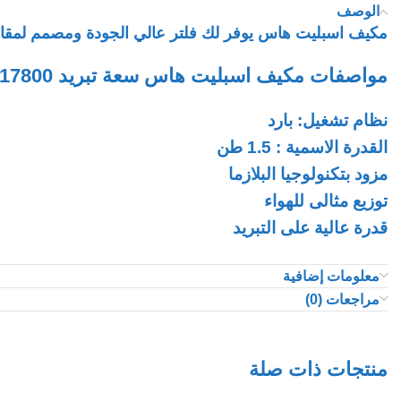
الوصف
مكيف اسبليت هاس يوفر لك فلتر عالي الجودة ومصمم لمقاومة
مواصفات مكيف اسبليت هاس سعة تبريد 17800 وحدة – بارد:
نظام تشغيل: بارد
القدرة الاسمية : 1.5 طن
مزود بتكنولوجيا البلازما
توزيع مثالى للهواء
قدرة عالية على التبريد
فلتر لتنظيف الهواء من الاتربة
معلومات إضافية
مستوى ضجيج منخفض
مراجعات (0)
كفاءة تشغيل عالية
استهلاك اقتصادى موفر للطاقة
مؤقت 24 ساعة
منتجات ذات صلة
إعادة التشغيل التلقائى