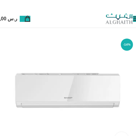
ر.س
0,00
-14%