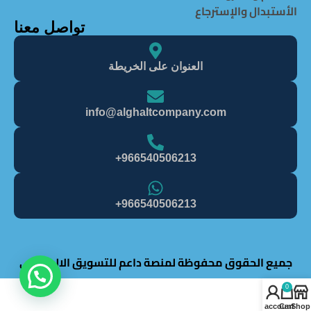
الأستبدال والإسترجاع
تواصل معنا
العنوان على الخريطة
info@alghaItcompany.com
966540506213+
966540506213+
جميع الحقوق محفوظة لمنصة داعم للتسويق الالكتروني
0
My account
Cart
Shop