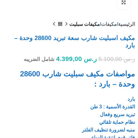
Click to enlarge
الرئيسية
مكيفات
مكيفات سبليت
مكيف اسبليت شارب سعة تبريد 28600 وحدة –
بارد
ر.س
4.399,00
ر.س
5.100,00
شامل الضريبه
مواصفات مكيف سبليت شارب 28600
وحدة – بارد :
بارد
القدرة الأسمية : 3 طن
تبريد سريع وفعال
نظام حماية تلقائي
منبه لضرورة تنظيف الفلتر
فلتر قوى لتنقية الهواء