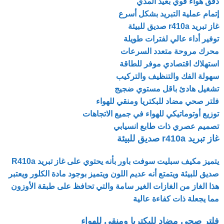
دفق هواء قوي بعيد المدي
إتمام عملية التبريد بشكل أسرع
غاز تبريد r410a صديق للبيئة
توفير أداء عالي لفترات طويلة
محرك مروحة متعدد السرعات
استهلاك اقتصادي موفر للطاقة
سهولة الفك والتنظيف والتركيب
تشغيل هادئ باقل مستوي ضجيج
فلتر صحي مضاد للبكتريا ومنقي للهواء
توزيع أوتوماتيكي للهواء في جميع الاتجاهات
تصميم عصري ذات طابع انسيابي
غاز تبريد r410a صديق للبيئة
يتميز مكيف سبليت سوفت باور بأنه يحتوي على غاز تبريد R410a
صديق للبيئة ويتمتع أنه عديم اللون ويتميز بوجود مادة الكلور ويعتبر
هذا الغاز من الغازات الغير سامة والتي تحافظ على طبقة الأوزون
مما يجعلة ذات كفاءة عالية
فلتر صحي مضاد للبكتريا ومنقي للهواء