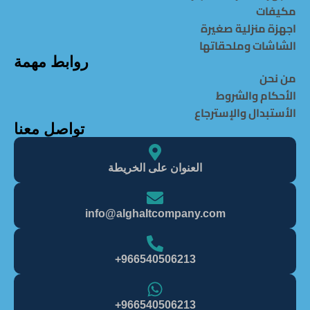
مكيفات
اجهزة منزلية صغيرة
الشاشات وملحقاتها
روابط مهمة
من نحن
الأحكام والشروط
الأستبدال والإسترجاع
تواصل معنا
العنوان على الخريطة
info@alghaItcompany.com
966540506213+
966540506213+