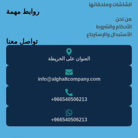
الشاشات وملحقاتها
روابط مهمة
من نحن
الأحكام والشروط
الأستبدال والإسترجاع
تواصل معنا
العنوان على الخريطة
info@alghaItcompany.com
966540506213+
966540506213+