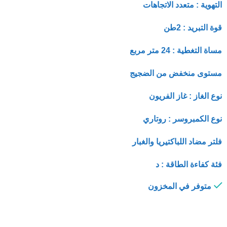
التهوية : متعدد الاتجاهات
قوة التبريد : 2طن
مساة التغطية : 24 متر مربع
مستوى منخفض من الضجيج
نوع الغاز : غاز الفريون
نوع الكمبروسر : روتاري
فلتر مضاد اللباكتيريا والغبار
فئة كفاءة الطاقة : د
متوفر في المخزون