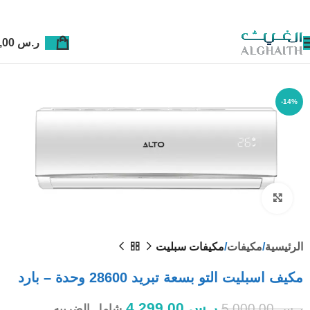
ر.س
0,00
-14%
Click to enlarge
الرئيسية
مكيفات
مكيفات سبليت
مكيف اسبليت التو بسعة تبريد 28600 وحدة – بارد
ر.س
4.299,00
ر.س
5.000,00
شامل الضريبه