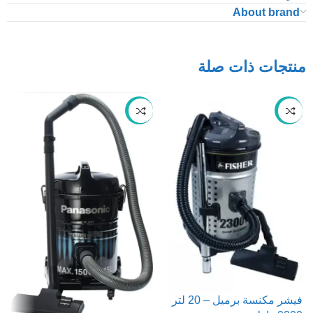
About brand
منتجات ذات صلة
-61%
-56%
500
فيشر مكنسة برميل – 20 لتر
ر