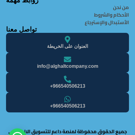
روابط مهمة
من نحن
الأحكام والشروط
الأستبدال والإسترجاع
تواصل معنا
العنوان على الخريطة
info@alghaItcompany.com
966540506213+
966540506213+
جميع الحقوق محفوظة لمنصة داعم للتسويق الالكتروني