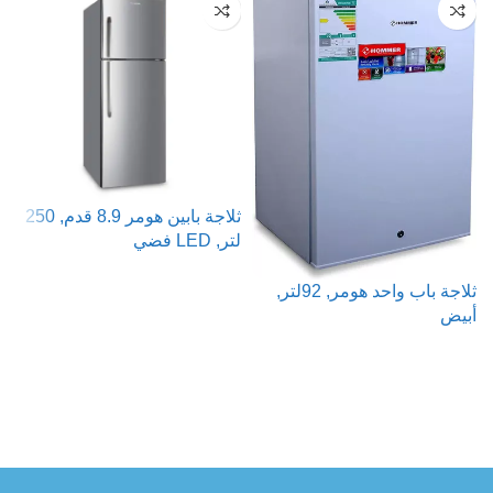
ثلاجة بابين هومر 8.9 قدم, 250
لتر, LED فضي
st
ثلاجة باب واحد هومر, 92لتر,
قراءة المزيد
أبيض
قراءة المزيد