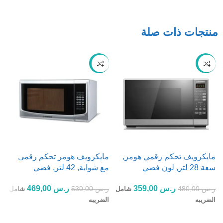
منتجات ذات صلة
-12%
-25%
مايكرويف تحكم رقمي هومر,
مايكرويف هومر تحكم رقمي
ما
سعة 28 لتر, لون فضي
مع شواية, 42 لتر, فضي
ر
ر.س
359,00
ر.س
469,00
ر.س
480,00
ر.س
530,00
شامل
شامل
ا
الضريبه
الضريبه
إضافة إلى السلة
إضافة إلى السلة