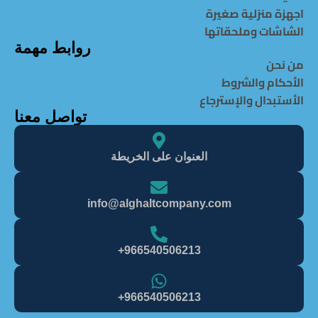
اجهزة منزلية صغيرة
الشاشات وملحقاتها
روابط مهمة
من نحن
الأحكام والشروط
الأستبدال والإسترجاع
تواصل معنا
العنوان على الخريطة
info@alghaItcompany.com
966540506213+
966540506213+