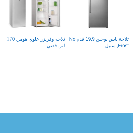
ثلاجة بابين يوجين 19.9 قدم No
ثلاجه وفريزر علوي هومر, 170
ت
Frost, ستيل
لتر, فضي
ر
ش
قراءة المزيد
قراءة المزيد