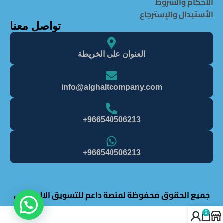
الأحكام والشروط
الأستبدال والإسترجاع
تواصل معنا
العنوان على الخريطة
info@alghaItcompany.com
966540506213+
966540506213+
جميع الحقوق محفوظة لمنصة داعم للتسويق الالكتروني
0