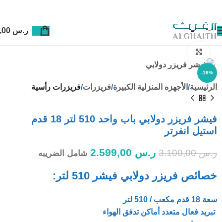
ر.س
0,00
Click to enlarge
-16%
الرئيسية
الأجهزه المنزلية الكبيرة
فريزرات
فريزرات رأسية
فيشر فريزر دولابي باب واحد 510 لتر 18 قدم
استيل انفرتر
ر.س
2.599,00
ر.س
3.100,00
شامل الضريبه
خصائص فريزر دولابي فيشر 510 لتر:
سعة 18 قدم مكعب / 510 لتر
تبريد فعال متعدد أماكن تدفق الهواء