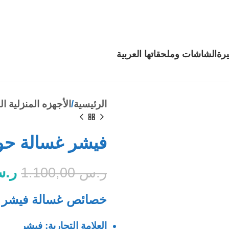
رة
الشاشات وملحقاتها
العربية
الرئيسية
الأجهزه المنزلية ال
فيشر غسالة حوضين 
ر.
ر.س
1.100,00
خصائص غسالة فيشر 8 كيلو
العلامة التجارية: فيشر