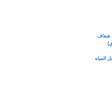
ء شفاف
ي)
ل المياه