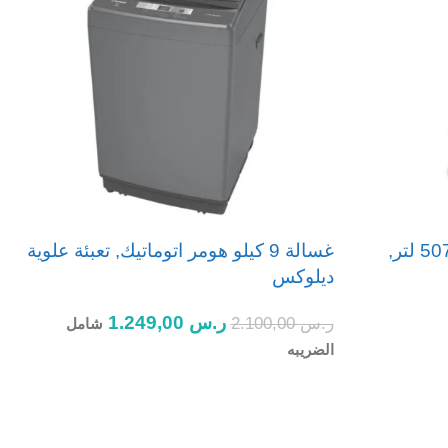
ثلاجة بابين يوجين, 18 قدم, 507 لتر,
غسالة 9 كيلو هومر اتوماتيك, تعبئة علوية
ديلوكس
ب
ر.س
1.249,00
ر.س
2.100,00
ر
شامل
الضريبه
ا
إضافة إلى السلة