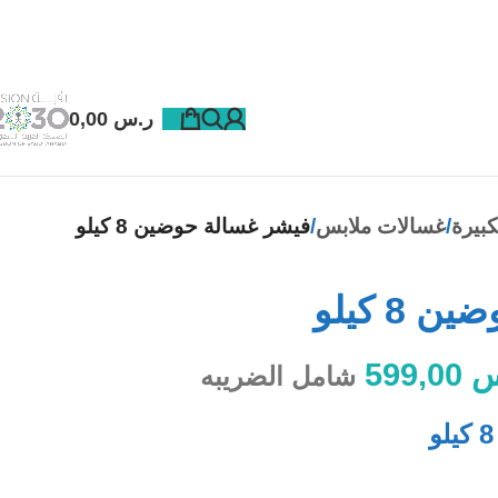
ر.س
0,00
كبيرة
غسالات ملابس
فيشر غسالة حوضين 8 كيلو
8 كيلو
س
599,00
شامل الضريبه