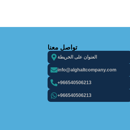
تواصل معنا
العنوان على الخريطة
info@alghaItcompany.com
966540506213+
966540506213+