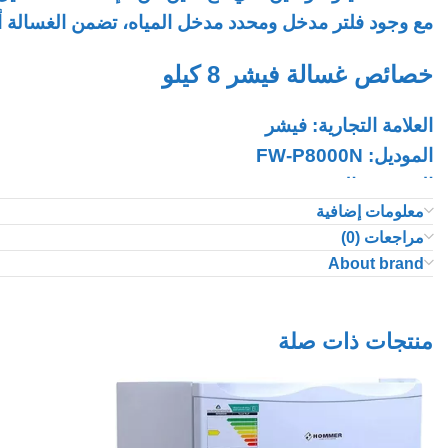
مع وجود فلتر مدخل ومحدد مدخل المياه، تضمن الغسالة
أ
خصائص غسالة فيشر 8 كيلو
العلامة التجارية: فيشر
الموديل: FW-P8000N
النوع: غسالة بحوضين
معلومات إضافية
السعة: 8 كيلو غرام
مراجعات (0)
نابض كبير لتنظيف أفضل
About brand
تصميم ظهر مرتفع مع غطاء شفاف
إعدادان للغسيل (ثقيل وعادي)
وظيفة التجفيف بالدوران
منتجات ذات صلة
لديها فلتر مدخل ومحدد مدخل المياه
صناعة صينية
اللون: ابيض