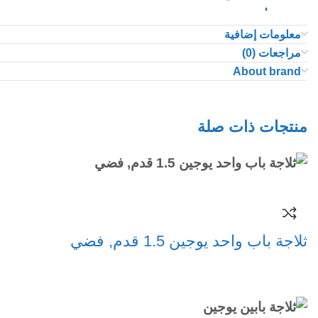
تصميم انيق وعصري
حجرة تخزين
معلومات إضافية
مراجعات (0)
خزان مياه من الستانلس ستيل
About brand
مصنوعه من اجود الخامات المقاومة للتأكل
منتجات ذات صلة
ثلاجة باب واحد يوجين 1.5 قدم, فضي
قراءة المزيد