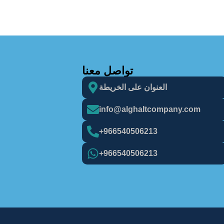
تواصل معنا
العنوان على الخريطة
info@alghaItcompany.com
966540506213+
966540506213+