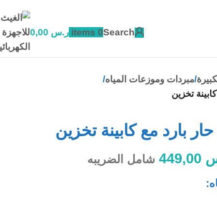
Search
0
items
ر.س
0,00
كبيرة
مبردات وموزعات المياه
كابينة تخزين
ار بارد مع كابينة تخزين
س
449,00
شامل الضريبه
ه: