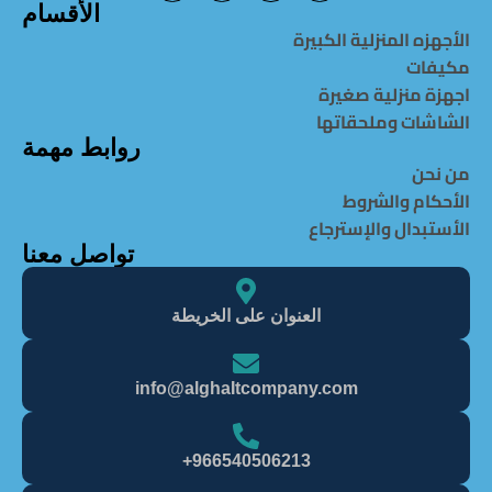
الأقسام
الأجهزه المنزلية الكبيرة
مكيفات
اجهزة منزلية صغيرة
الشاشات وملحقاتها
روابط مهمة
من نحن
الأحكام والشروط
الأستبدال والإسترجاع
تواصل معنا
العنوان على الخريطة
info@alghaItcompany.com
966540506213+