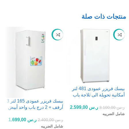
منتجات ذات صلة
-29%
-16%
بيسك فريزر عمودى 481 لتر
أمكانية تحويلة الى ثلاجة باب
بيسك فريزر عمودى 165 لتر 3
واحد- أبيض أرفف شبك 17 قدم
ر.س
2.599,00
أرفف + 2 درج باب واحد أبيض
ر.س
3.100,00
5.9 قدم
شامل الضريبه
أ
ر.س
1.699,00
ر.س
2.400,00
إضافة إلى السلة
شامل الضريبه
ر
ق