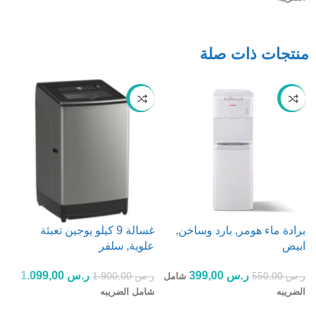
إضافة إلى السلة
منتجات ذات صلة
-42%
-27%
برادة ماء هومر, بارد وساخن,
غسالة 9 كيلو يوجين تعبئة
ابيض
علوية, سلفر
مكا
ر.س
399,00
ر.س
1.099,00
ر.س
550,00
ر.س
1.900,00
ر
شامل
الضريبه
شامل الضريبه
ش
إضافة إلى السلة
إضافة إلى السلة