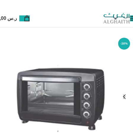
ر.س
0,00
-38%