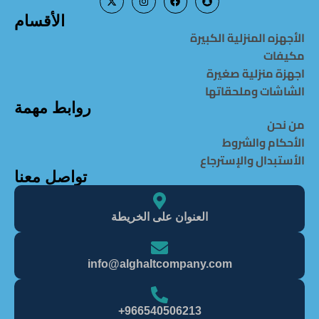
الأقسام
الأجهزه المنزلية الكبيرة
مكيفات
اجهزة منزلية صغيرة
الشاشات وملحقاتها
روابط مهمة
من نحن
الأحكام والشروط
الأستبدال والإسترجاع
تواصل معنا
العنوان على الخريطة
info@alghaItcompany.com
966540506213+