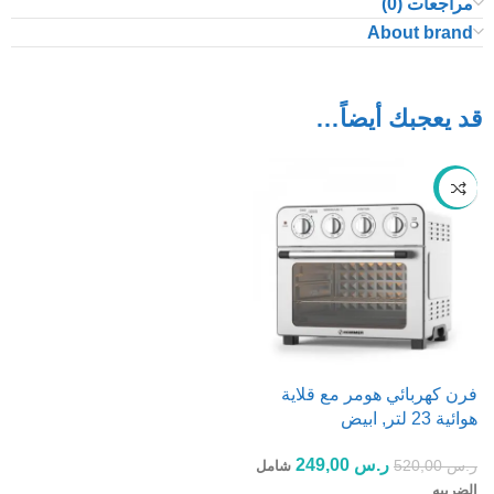
مراجعات (0)
About brand
قد يعجبك أيضاً…
-52%
فرن كهربائي هومر مع قلاية
هوائية 23 لتر, ابيض
ر.س
249,00
ر.س
520,00
شامل
الضريبه