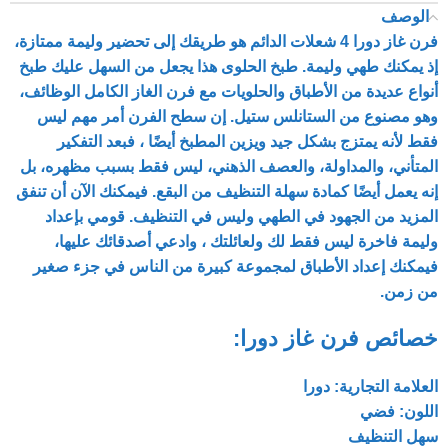
الوصف
فرن غاز دورا 4 شعلات الدائم هو طريقك إلى تحضير وليمة ممتازة،
إذ يمكنك طهي وليمة. طبخ الحلوى هذا يجعل من السهل عليك طبخ
أنواع عديدة من الأطباق والحلويات مع فرن الغاز الكامل الوظائف،
وهو مصنوع من الستانلس ستيل. إن سطح الفرن أمر مهم ليس
فقط لأنه يمتزج بشكل جيد ويزين المطبخ أيضًا ، فبعد التفكير
المتأني، والمداولة، والعصف الذهني، ليس فقط بسبب مظهره، بل
إنه يعمل أيضًا كمادة سهلة التنظيف من البقع. فيمكنك الآن أن تنفق
المزيد من الجهود في الطهي وليس في التنظيف. قومي بإعداد
وليمة فاخرة ليس فقط لك ولعائلتك ، وادعي أصدقائك عليها،
فيمكنك إعداد الأطباق لمجموعة كبيرة من الناس في جزء صغير
من زمن.
خصائص فرن غاز دورا:
العلامة التجارية: دورا
اللون: فضي
سهل التنظيف