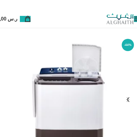
ر.س
0,00
-44%