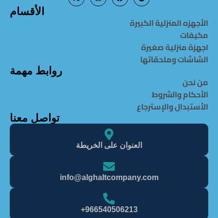
الأقسام
الأجهزه المنزلية الكبيرة
مكيفات
اجهزة منزلية صغيرة
الشاشات وملحقاتها
روابط مهمة
من نحن
الأحكام والشروط
الأستبدال والإسترجاع
تواصل معنا
العنوان على الخريطة
info@alghaItcompany.com
966540506213+