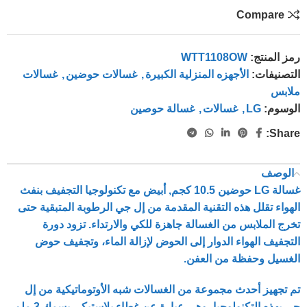
Compare
رمز المنتج:
WTT1108OW
التصنيفات:
الأجهزه المنزلية الكبيرة
,
غسالات حوضين
,
غسالات
ملابس
الوسوم:
LG
,
غسالات
,
غسالة حوصين
Share:
الوصف
غسالة LG حوضين 10.5 كجم, أبيض مع تكنولوجيا التجفيف بنفث
الهواء تقلل هذه التقنية المقدمة من إل جي الرطوبة المتبقية حتى
تخرج الملابس من الغسالة جاهزة للكي والارتداء. تزود دورة
التجفيف الهواء الدوار إلى الحوض لإزالة الماء، وتجفيف حوض
الغسيل وحفظة من العفن.
تم تجهيز أحدث مجموعة من الغسالات شبه الأوتوماتيكية من إل
جي بهذه التكنولوجيا، وهي عبارة عن غطاء بلاستيكي بسمك 3 ملم