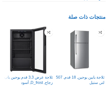
منتجات ذات صلة
ثلاجة بابين يوجين, 18 قدم, 507
ثلاجة عرض 3.3 قدم يوجين باب
لتر, ستيل
زجاج, D_frost, أسود
ت
ر
قراءة المزيد
قراءة المزيد
ش