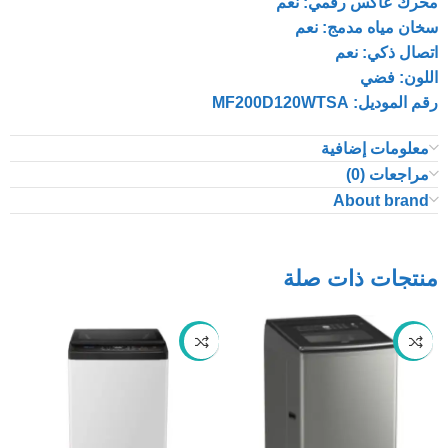
محرك عاكس رقمي: نعم
سخان مياه مدمج: نعم
اتصال ذكي: نعم
اللون: فضي
رقم الموديل: MF200D120WTSA
معلومات إضافية
مراجعات (0)
About brand
منتجات ذات صلة
-49%
-42%