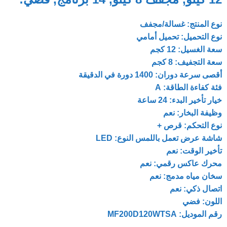
نوع المنتج: غسالة/مجفف
نوع التحميل: تحميل أمامي
سعة الغسيل: 12 كجم
سعة التجفيف: 8 كجم
أقصى سرعة دوران: 1400 دورة في الدقيقة
فئة كفاءة الطاقة: A
خيار تأخير البدء: 24 ساعة
وظيفة البخار: نعم
نوع التحكم: قرص +
شاشة عرض تعمل باللمس النوع: LED
تأخير الوقت: نعم
محرك عاكس رقمي: نعم
سخان مياه مدمج: نعم
اتصال ذكي: نعم
اللون: فضي
رقم الموديل: MF200D120WTSA