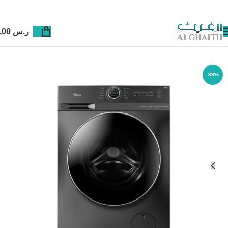
ر.س
0,00
-39%