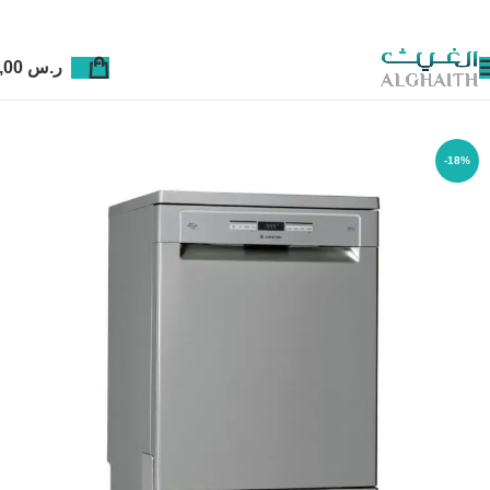
ر.س
0,00
-18%