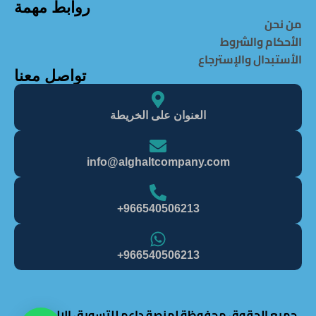
روابط مهمة
من نحن
الأحكام والشروط
الأستبدال والإسترجاع
تواصل معنا
العنوان على الخريطة
info@alghaItcompany.com
966540506213+
966540506213+
جميع الحقوق محفوظة لمنصة داعم للتسويق الالكتروني