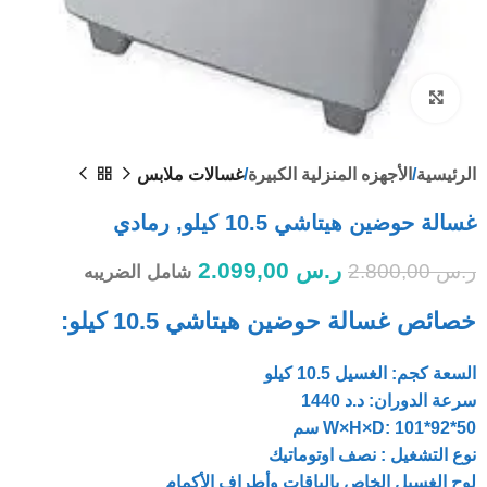
Click to enlarge
الرئيسية
الأجهزه المنزلية الكبيرة
غسالات ملابس
غسالة حوضين هيتاشي 10.5 كيلو, رمادي
ر.س
2.099,00
ر.س
2.800,00
شامل الضريبه
خصائص غسالة حوضين هيتاشي 10.5 كيلو:
السعة كجم: الغسيل 10.5 كيلو
سرعة الدوران: د.د 1440
W×H×D: 101*92*50 سم
نوع التشغيل : نصف اوتوماتيك
لوح الغسيل الخاص بالياقات وأطراف الأكمام