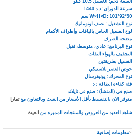
السعة كجم: الغسيل 10.5 كيلو
سرعة الدوران: د.د 1440
W×H×D: 101*92*50 سم
نوع التشغيل : نصف اوتوماتيك
لوح الغسيل الخاص بالياقات وأطراف الأكمام
مضخة الصرف
نوع البرنامج: عادي، متوسط، ثقيل
التجفيف بالهواء النفاث
الغسيل بطريقتين
حوض العصر بلاستيكي
نوع المحرك : يونيفرسال
فئة كفاءة الطاقة : د
صنع في (المنشأ) : صنع في تايلاند
متوفر الان بالتقسيط بأقل الأسعار من الغيث وبالتعاون مع
تمارا
شاهد العديد من العروض والمنتجات المميزه من
الغيث
معلومات إضافية