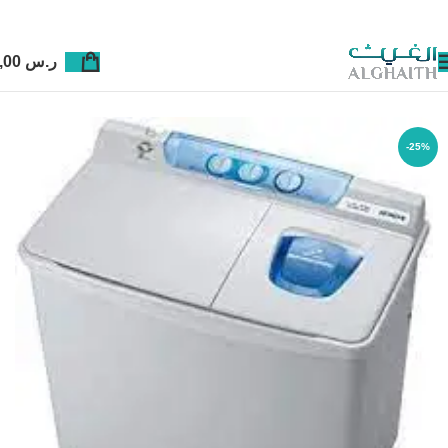
ر.س
0,00
-25%