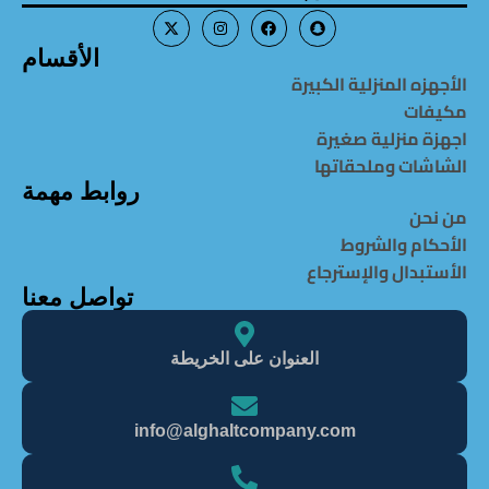
الأقسام
الأجهزه المنزلية الكبيرة
مكيفات
اجهزة منزلية صغيرة
الشاشات وملحقاتها
روابط مهمة
من نحن
الأحكام والشروط
الأستبدال والإسترجاع
تواصل معنا
العنوان على الخريطة
info@alghaItcompany.com