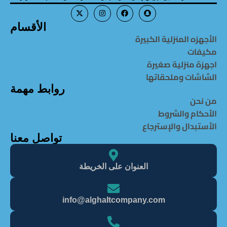
الأقسام
الأجهزه المنزلية الكبيرة
مكيفات
اجهزة منزلية صغيرة
الشاشات وملحقاتها
روابط مهمة
من نحن
الأحكام والشروط
الأستبدال والإسترجاع
تواصل معنا
العنوان على الخريطة
info@alghaItcompany.com