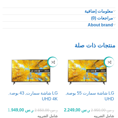
معلومات إضافية
مراجعات (0)
About brand
منتجات ذات صلة
-26%
-24%
LG شاشة سمارت 55 بوصة,
LG شاشة سمارت, 43 بوصة,
K
UHD 4K
UHD
ر.س
2.249,00
ر.س
1.949,00
ر.س
2.950,00
ر.س
2.650,00
ر
شامل الضريبه
شامل الضريبه
ش