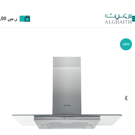
ر.س
0,00
-26%