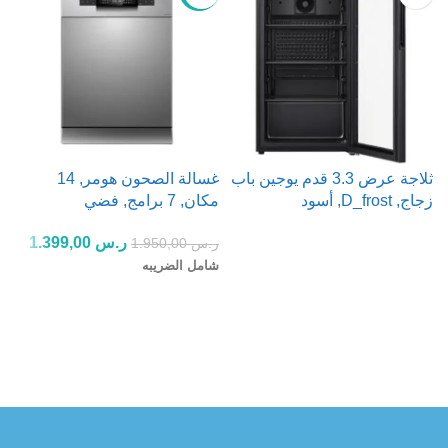
ثلاجة عرض 3.3 قدم يوجين باب
غسالة الصحون هومر, 14
زجاج, D_frost, أسود
مكان, 7 برامج, فضي
ت
ر.س
1.399,00
ر.س
1.950,00
ر
قراءة المزيد
شامل الضريبه
ش
إضافة إلى السلة