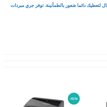
فال لتعطيك دائما شعور بالطمأنينة. توفر جري مبردات
-41%