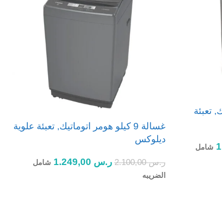
يك, تعبئة
غسالة 9 كيلو هومر اتوماتيك, تعبئة علوية
ديلوكس
ب
شامل
ر.س
1.249,00
ر.س
2.100,00
ر
شامل
الضريبه
ا
إضافة إلى السلة