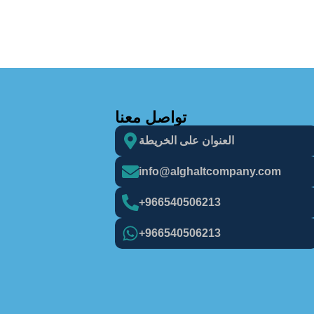
تواصل معنا
العنوان على الخريطة
info@alghaItcompany.com
966540506213+
966540506213+