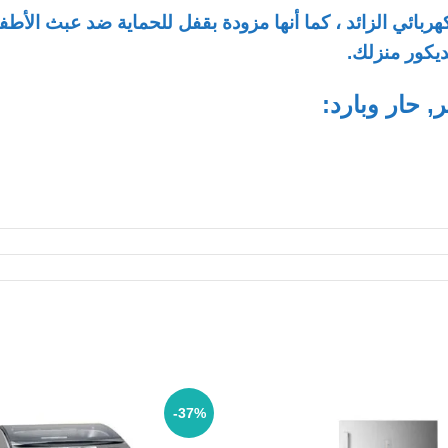
كهربائي الزائد ، كما أنها مزودة بقفل للحماية ضد عبث الأط
يكور منزلك.
دأ
-37%