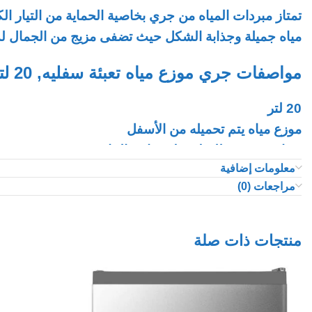
تمتاز مبردات المياه من جري بخاصية الحماية من التيار ال
مياه جميلة وجذابة الشكل حيث تضفى مزيج من الجمال لد
مواصفات جري موزع مياه تعبئة سفليه, 20 لتر, حار وبارد:
20 لتر
موزع مياه يتم تحميله من الأسفل
حماية مزدوجة للسلامة لانخفاض الماء
معلومات إضافية
نوع قائم مع خزانة سعة 20 لترًا
مراجعات (0)
ضاغط تبريد عالي الكفاءة
220 فولت – 50/60 هرتز
خزان المياه البارد والحار من الاستانليس ستيل مقاوم للص
منتجات ذات صلة
لا يصدر أي ضوضاء أثناء التشغيل
تصميم ذو وزن خفيف لأي زاوية بالمنزل
موزع المياه الساخنة والباردة