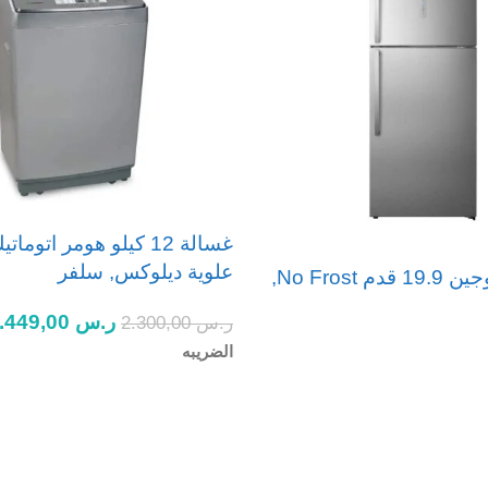
غسالة 12 كيلو هومر اتومات
علوية ديلوكس, سلفر
ثلاجة بابين يوجين 19.9 قدم No Frost,
ر.س
1.449,00
ر.س
2.300,00
الضريبه
إضافة إلى السلة