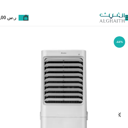
ر.س
0,00
-44%