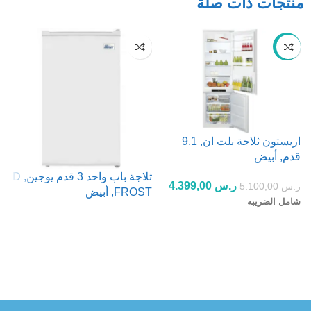
منتجات ذات صلة
-14%
اريستون ثلاجة بلت ان, 9.1
قدم, أبيض
ثلاجة باب واحد 3 قدم يوجين, D
ر.س
4.399,00
ر.س
5.100,00
FROST, أبيض
ف
شامل الضريبه
إضافة إلى السلة
قراءة المزيد