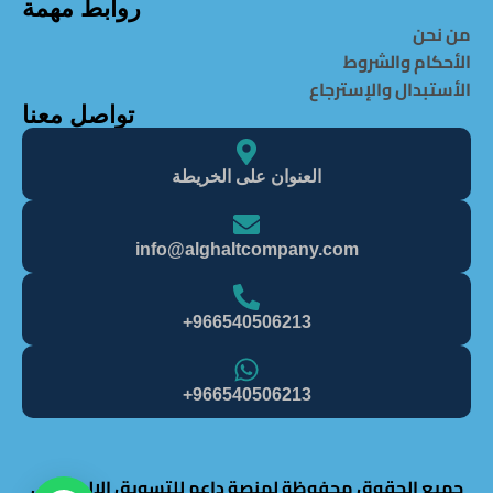
روابط مهمة
من نحن
الأحكام والشروط
الأستبدال والإسترجاع
تواصل معنا
العنوان على الخريطة
info@alghaItcompany.com
966540506213+
966540506213+
جميع الحقوق محفوظة لمنصة داعم للتسويق الالكتروني