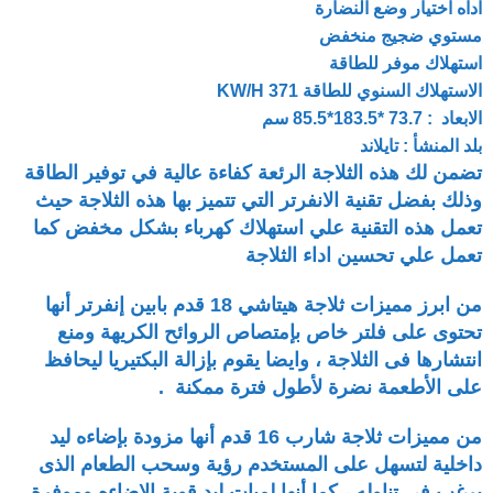
اداه اختيار وضع النضارة
مستوي ضجيج منخفض
استهلاك موفر للطاقة
الاستهلاك السنوي للطاقة 371 KW/H
الابعاد : 73.7 *183.5*85.5 سم
بلد المنشأ : تايلاند
تضمن لك هذه الثلاجة الرئعة كفاءة عالية في توفير الطاقة
وذلك بفضل تقنية الانفرتر التي تتميز بها هذه الثلاجة حيث
تعمل هذه التقنية علي استهلاك كهرباء بشكل مخفض كما
تعمل علي تحسين اداء الثلاجة
من ابرز مميزات ثلاجة هيتاشي 18 قدم بابين إنفرتر أنها
تحتوى على فلتر خاص بإمتصاص الروائح الكريهة ومنع
انتشارها فى الثلاجة ، وايضا يقوم بإزالة البكتيريا ليحافظ
على الأطعمة نضرة لأطول فترة ممكنة .
من مميزات ثلاجة شارب 16 قدم أنها مزودة بإضاءه ليد
داخلية لتسهل على المستخدم رؤية وسحب الطعام الذى
يرغب فى تناوله ، كما أنها لمبات ليد قوية الإضاءه وموفرة