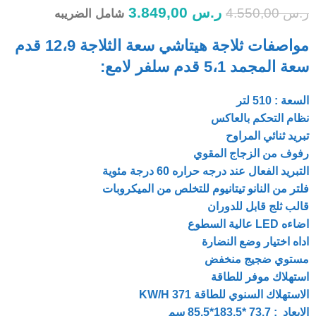
ر.س
3.849,00
ر.س
4.550,00
شامل الضريبه
مواصفات ثلاجة هيتاشي سعة الثلاجة 12،9 قدم
سعة المجمد 5،1 قدم سلفر لامع:
السعة : 510 لتر
نظام التحكم بالعاكس
تبريد ثنائي المراوح
رفوف من الزجاج المقوي
التبريد الفعال عند درجه حراره 60 درجة مئوية
فلتر من النانو تيتانيوم للتخلص من الميكروبات
قالب ثلج قابل للدوران
اضاءه LED عالية السطوع
اداه اختيار وضع النضارة
مستوي ضجيج منخفض
استهلاك موفر للطاقة
الاستهلاك السنوي للطاقة 371 KW/H
الابعاد : 73.7 *183.5*85.5 سم