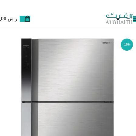
ر.س
0,00
-15%