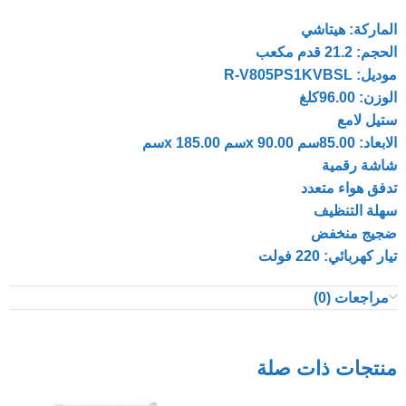
الماركة: هيتاشي
الحجم: 21.2 قدم مكعب
موديل: R-V805PS1KVBSL
الوزن: 96.00كلغ
ستيل لامع
الابعاد: 85.00سم x 90.00سم x 185.00سم
شاشة رقمية
تدفق هواء متعدد
سهلة التنظيف
ضجيج منخفض
تيار كهربائي: 220 فولت
مراجعات (0)
منتجات ذات صلة