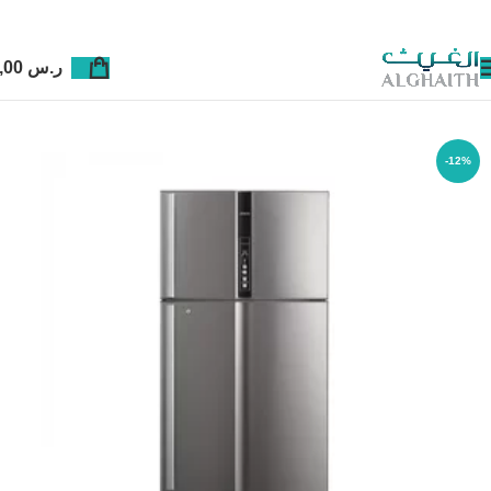
ر.س
0,00
-12%