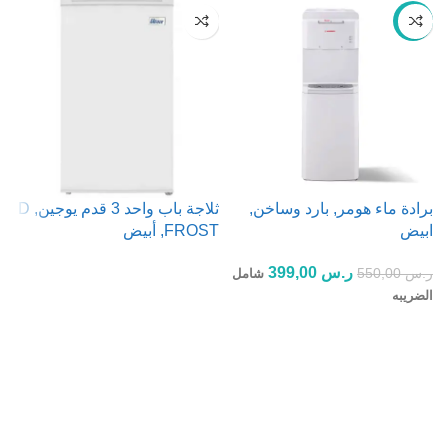
-27%
برادة ماء هومر, بارد وساخن,
ثلاجة باب واحد 3 قدم يوجين, D
ابيض
FROST, أبيض
st
ر.س
399,00
ر.س
550,00
شامل
قراءة المزيد
الضريبه
إضافة إلى السلة