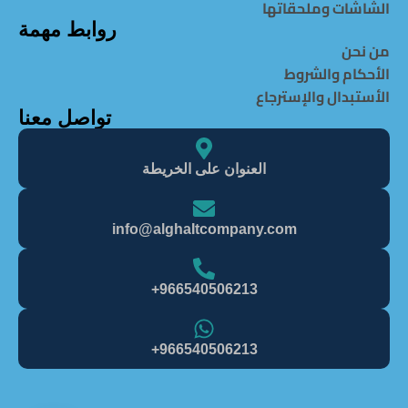
الشاشات وملحقاتها
روابط مهمة
من نحن
الأحكام والشروط
الأستبدال والإسترجاع
تواصل معنا
العنوان على الخريطة
info@alghaItcompany.com
966540506213+
966540506213+