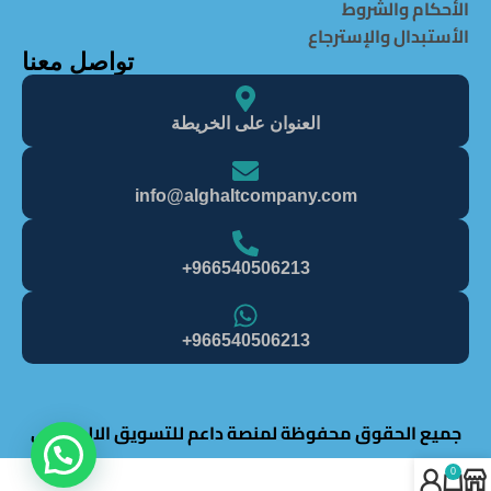
الأحكام والشروط
الأستبدال والإسترجاع
تواصل معنا
العنوان على الخريطة
info@alghaItcompany.com
966540506213+
966540506213+
جميع الحقوق محفوظة لمنصة داعم للتسويق الالكتروني
0