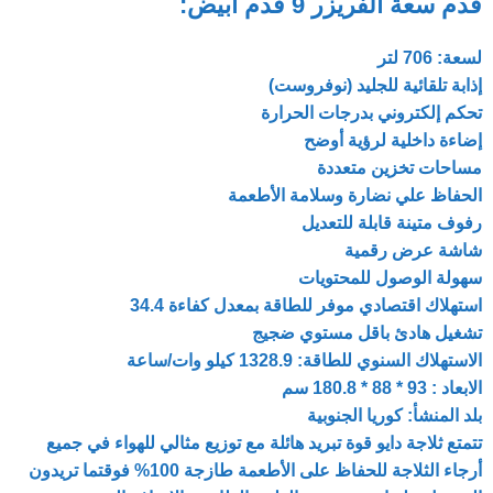
قدم سعة الفريزر 9 قدم ابيض:
لسعة: 706 لتر
إذابة تلقائية للجليد (نوفروست)
تحكم إلكتروني بدرجات الحرارة
إضاءة داخلية لرؤية أوضح
مساحات تخزين متعددة
الحفاظ علي نضارة وسلامة الأطعمة
رفوف متينة قابلة للتعديل
شاشة عرض رقمية
سهولة الوصول للمحتويات
استهلاك اقتصادي موفر للطاقة بمعدل كفاءة 34.4
تشغيل هادئ باقل مستوي ضجيج
الاستهلاك السنوي للطاقة: 1328.9 كيلو وات/ساعة
الابعاد : 93 * 88 * 180.8 سم
بلد المنشأ: كوريا الجنوبية
تتمتع ثلاجة دايو قوة تبريد هائلة مع توزيع مثالي للهواء في جميع
أرجاء الثلاجة للحفاظ على الأطعمة طازجة 100% فوقتما تريدون