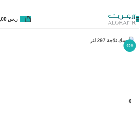
ر.س
0,00
-30%