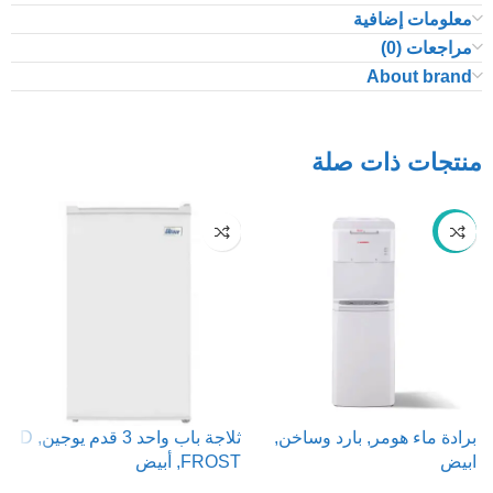
معلومات إضافية
مراجعات (0)
About brand
منتجات ذات صلة
-27%
برادة ماء هومر, بارد وساخن,
ثلاجة باب واحد 3 قدم يوجين, D
ابيض
FROST, أبيض
ف