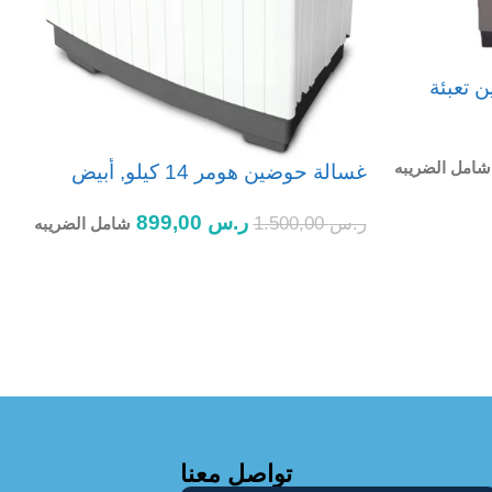
يلو يوجين تعبئة
غ
شامل الضريبه
غسالة حوضين هومر 14 كيلو, أبيض
ر
ر.س
899,00
ر.س
1.500,00
شامل الضريبه
إضافة إلى السلة
تواصل معنا