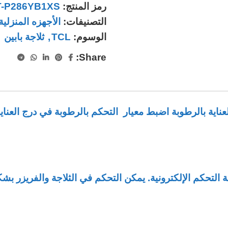
رمز المنتج:
T-P286YB1XS
التصنيفات:
الأجهزه المنزلية
الوسوم:
TCL
,
ثلاجة بابين
Share:
يزر علوي فضي درج العناية بالرطوبة اضبط معيار التحكم بالرطوبة في 