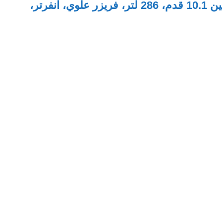
اهم تي سي ال ثلاجة بابين 10.1 قدم، 286 لتر، فريزر علوي، انفرتر،