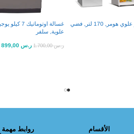
هومر, 170 لتر, فضي
غسالة اوتوماتيك 7 ك
علوية, سلفر
ر.س
899,00
ر.س
1.700,00
إضافة إلى السلة
ع
تمارا
الأقسام
روابط مهمة