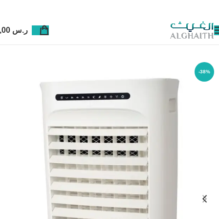
ر.س
0,00
-38%