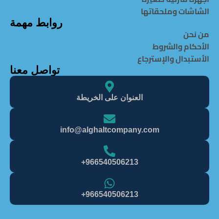
الشاشات وملحقاتها
روابط مهمة
من نحن
الأحكام والشروط
الأستبدال والإسترجاع
تواصل معنا
العنوان على الخريطة
info@alghaItcompany.com
966540506213+
966540506213+