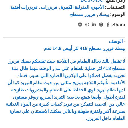
رمز المنتج:
BCS-545C
التصنيفات:
الأجهزه المنزلية الكبيرة
,
فريزرات
,
فريزرات أفقية
الوسوم:
بيسك
,
فريزر مسطح
Share:
الوصف
بيسك فريزر مسطح 418 لتر أبيض 14.8 قدم
لا تشغل بالك بحالة الطعام في الثلاجة حيث تمنحكم بيسك فريزر
مسطح 418 لتر حماية للطعام علي مدار الوقت مهما طال مدة
تخزينه بفضل قضائها علي البكتيريا الضارة التي تسبب فساد
الأطعمة, تأتيكم الثلاجة بمزيج مثالي من حيث نظام التبريد كما أن
لديها نظام تبريد قوي للحفاظ على الطعام والمشروبات طازجة
لفترة أطول, وأيضا يتمتع بخاصية التبريد السريع ويوفر مستوى
عالي من التجميد لتتمكن من تبريد كميات كبيرة من المواد الغذائية
بسرعة أكبر ولفترة طويلة وبالتالي يمكنك الاطمئنان علي نضارة
الطعام داخل الفريزر.