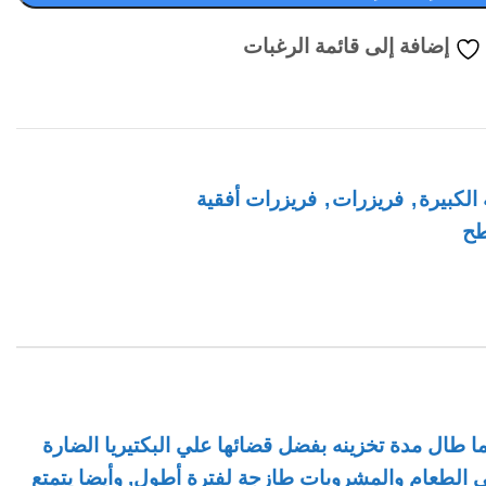
إضافة إلى قائمة الرغبات
 الكبيرة
,
فريزرات
,
فريزرات أفقية
طح
300 لتر حماية للطعام علي مدار الوقت مهما طال مدة تخزينه بفضل قضائها علي البكتيريا الضارة
لى الطعام والمشروبات طازجة لفترة أطول, وأيضا يتمتع