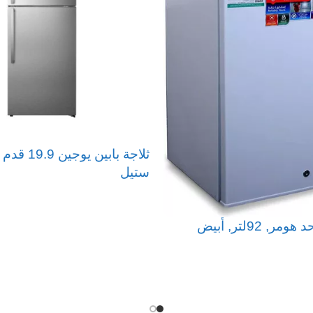
ستيل
قراءة المزيد
ر, 92لتر, أبيض