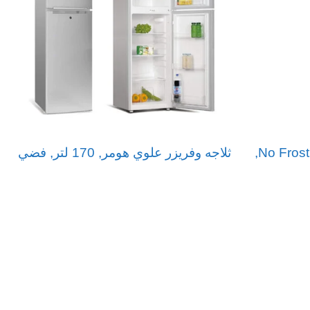
ع
ثلاجة بابين يوجين 19.9 قدم No Frost,
ثلاجه وفريزر علوي هومر, 170 لتر, فضي
ر
قراءة المزيد
ا