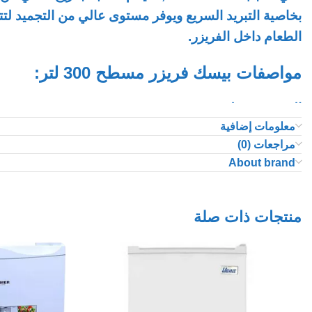
بخاصية التبريد السريع ويوفر مستوى عالي من التجميد لتت
الطعام داخل الفريزر.
مواصفات بيسك فريزر مسطح 300 لتر:
السعة : 300لتر
معلومات إضافية
الحجم: 10.2 قدم
مراجعات (0)
أرضي
About brand
فتحة للتصريف بعد التنظيف
تجميد سريع وفعال
خاصية التجميد السريع
منتجات ذات صلة
عجلات لسهولة الحركة
خاصية مانع تكون الجليد
استهلاك موفر للطاقة