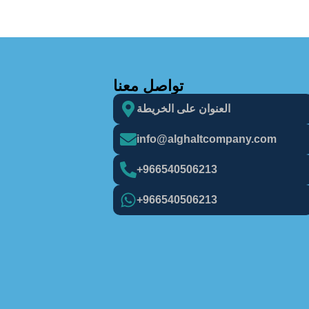
تواصل معنا
العنوان على الخريطة
info@alghaItcompany.com
966540506213+
966540506213+