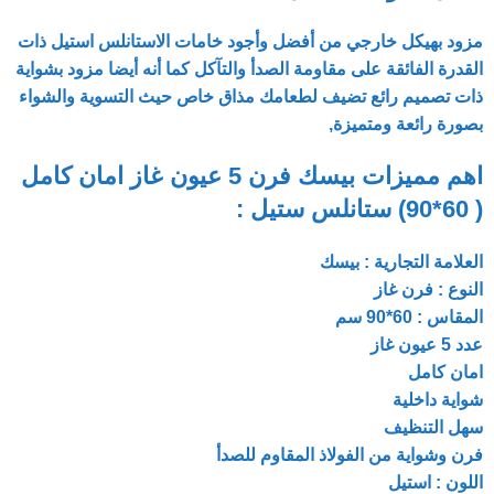
مزود بهيكل خارجي من أفضل وأجود خامات الاستانلس استيل ذات
القدرة الفائقة على مقاومة الصدأ والتآكل كما أنه أيضا مزود بشواية
ذات تصميم رائع تضيف لطعامك مذاق خاص حيث التسوية والشواء
بصورة رائعة ومتميزة,
اهم مميزات بيسك فرن 5 عيون غاز امان كامل
( 60*90) ستانلس ستيل :
العلامة التجارية : بيسك
النوع : فرن غاز
المقاس : 60*90 سم
عدد 5 عيون غاز
امان كامل
شواية داخلية
سهل التنظيف
فرن وشواية من الفولاذ المقاوم للصدأ
اللون : استيل