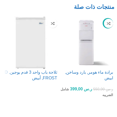
منتجات ذات صلة
-27%
برادة ماء هومر, بارد وساخن,
ثلاجة باب واحد 3 قدم يوجين, D
ابيض
FROST, أبيض
لتر
ر.س
399,00
ر.س
550,00
شامل
قراءة المزيد
الضريبه
إضافة إلى السلة