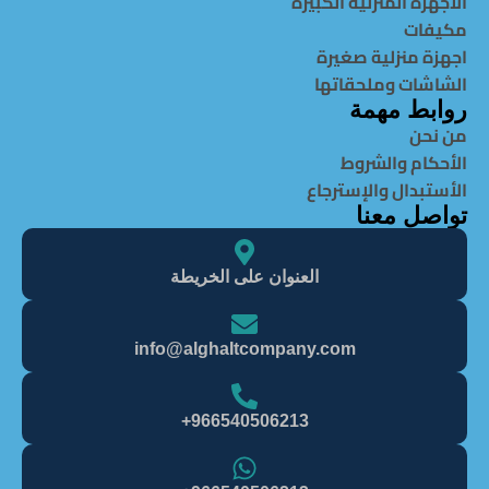
الأجهزه المنزلية الكبيرة
مكيفات
اجهزة منزلية صغيرة
الشاشات وملحقاتها
روابط مهمة
من نحن
الأحكام والشروط
الأستبدال والإسترجاع
تواصل معنا
العنوان على الخريطة
info@alghaItcompany.com
966540506213+