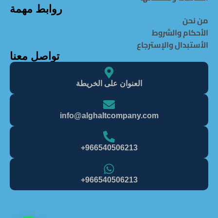
روابط مهمة
من نحن
الأحكام والشروط
الأستبدال والإسترجاع
تواصل معنا
العنوان على الخريطة
info@alghaItcompany.com
966540506213+
966540506213+